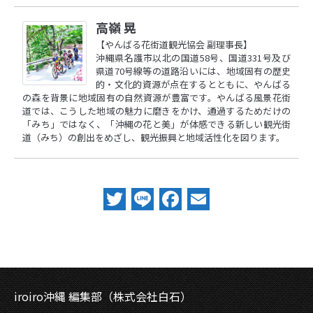
高嶺 晃
【やんばる花街道観光協会 副理事長】
沖縄県名護市以北の国道58号、国道331号及び
県道70号線等の道路沿いには、地域固有の歴史
的・文化的資源が点在するとともに、やんばる
の森を背景に地域固有の自然資源が豊富です。やんばる風景花街
道では、こうした地域の魅力に磨きをかけ、通過するためだけの
「みち」ではなく、「沖縄の花と美」が体感できる新しい観光街
道（みち）の創出をめざし、観光振興と地域活性化を図ります。
Twitter
Line
Facebook
Email
iroiro沖縄 編集部（株式会社白石）