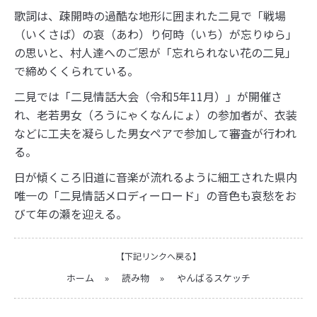
歌詞は、疎開時の過酷な地形に囲まれた二見で「戦場
（いくさば）の哀（あわ）り何時（いち）が忘りゆら」
の思いと、村人達へのご恩が「忘れられない花の二見」
で締めくくられている。
二見では「二見情話大会（令和5年11月）」が開催さ
れ、老若男女（ろうにゃくなんにょ）の参加者が、衣装
などに工夫を凝らした男女ペアで参加して審査が行われ
る。
日が傾くころ旧道に音楽が流れるように細工された県内
唯一の「二見情話メロディーロード」の音色も哀愁をお
びて年の瀬を迎える。
【下記リンクへ戻る】
ホーム
»
読み物
»
やんばるスケッチ