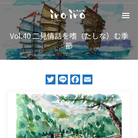
Vol.40 二見情話を嗜（たしな）む季
節
Twitter
Line
Facebook
Email