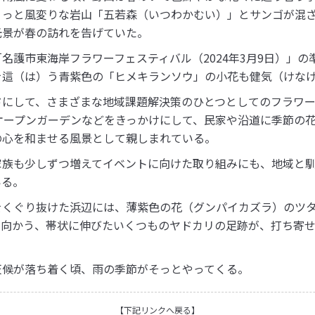
ょっと風変りな岩山「五若森（いつわかむい）」とサンゴが混
光景が春の訪れを告げていた。
名護市東海岸フラワーフェスティバル（2024年3月9日）」の
を這（は）う青紫色の「ヒメキランソウ」の小花も健気（けな
ドにして、さまざまな地域課題解決策のひとつとしてのフラワー
オープンガーデンなどをきっかけにして、民家や沿道に季節の
の心を和ませる風景として親しまれている。
家族も少しずつ増えてイベントに向けた取り組みにも、地域と
いる。
をくぐり抜けた浜辺には、薄紫色の花（グンパイカズラ）のツ
と向かう、帯状に伸びたいくつものヤドカリの足跡が、打ち寄
天候が落ち着く頃、雨の季節がそっとやってくる。
【下記リンクへ戻る】