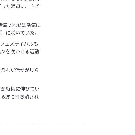
ざった浜辺に、さざ
準備で地域は活気に
げ）に咲いていた。
フェスティバルも
花々を咲かせる活動
馴染んだ活動が見ら
タが縦横に伸びてい
せる波に打ち消され