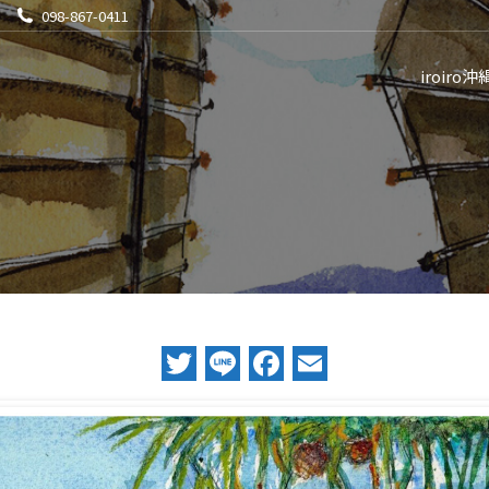
098-867-0411
iroiro沖
Twitter
Line
Facebook
Email