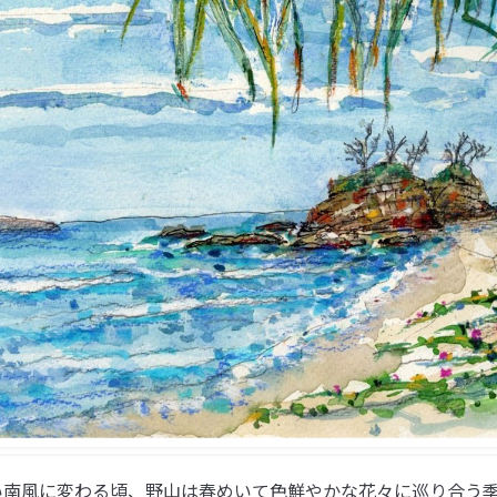
い南風に変わる頃、野山は春めいて色鮮やかな花々に巡り合う