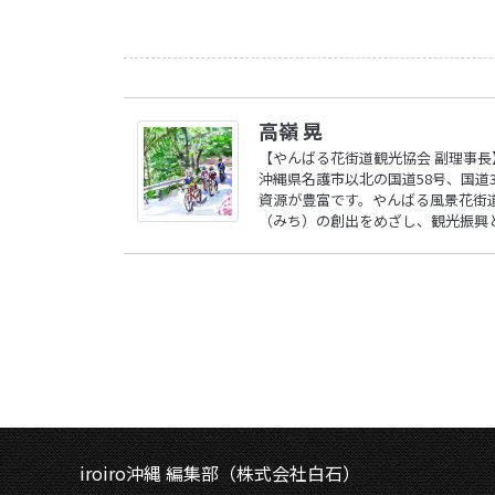
高嶺 晃
【やんばる花街道観光協会 副理事長
沖縄県名護市以北の国道58号、国道
資源が豊富です。やんばる風景花街
（みち）の創出をめざし、観光振興
iroiro沖縄 編集部（株式会社白石）