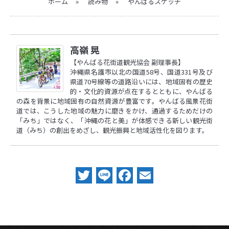
ホーム
»
読み物
»
やんばるスケッチ
高嶺 晃
【やんばる花街道観光協会 副理事長】
沖縄県名護市以北の国道58号、国道331号及び
県道70号線等の道路沿いには、地域固有の歴史
的・文化的資源が点在するとともに、やんばる
の森を背景に地域固有の自然資源が豊富です。やんばる風景花街
道では、こうした地域の魅力に磨きをかけ、通過するためだけの
「みち」ではなく、「沖縄の花と美」が体感できる新しい観光街
道（みち）の創出をめざし、観光振興と地域活性化を図ります。
Twitter
Line
Facebook
Email