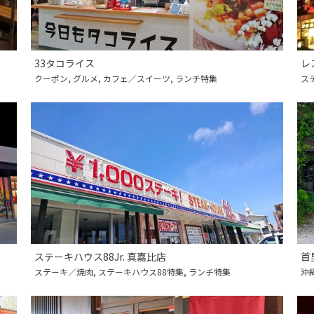
33タコライス
レ
クーポン
,
グルメ
,
カフェ／スイーツ
,
ランチ特集
ス
ステーキハウス88Jr. 真嘉比店
首
ステーキ／焼肉
,
ステーキハウス88特集
,
ランチ特集
沖