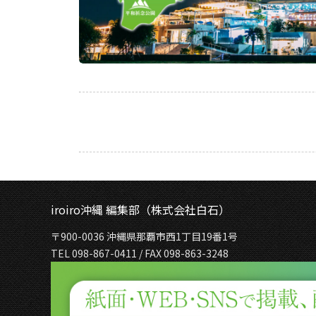
iroiro沖縄 編集部（株式会社白石）
〒900-0036 沖縄県那覇市西1丁目19番1号
TEL 098-867-0411 / FAX 098-863-3248