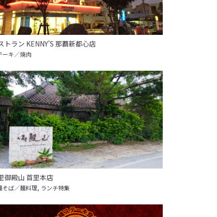
ストラン KENNY’S 那覇新都心店
テーキ／焼肉
里御殿山 首里本店
縄そば／麺料理
,
ランチ特集