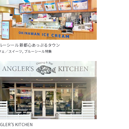
ルーシール 新都心あっぷるタウン
フェ／スイーツ
,
ブルーシール特集
GLER’S KITCHEN