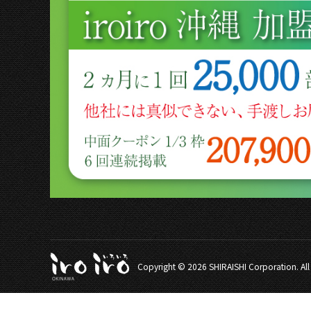
Copyright ©
2026 SHIRAISHI Corporation. All 