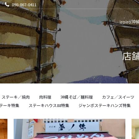
098-867-0411
iroiro沖
店
ステーキ／焼肉
肉料理
沖縄そば／麺料理
カフェ／スイーツ
テーキ特集
ステーキハウス88特集
ジャンボステーキハンズ特集