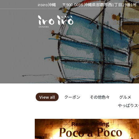
iroiro沖縄
〒900-0036 沖縄県那覇市西1丁目19番1号
View all
クーポン
その他色々
グルメ
やっぱりス