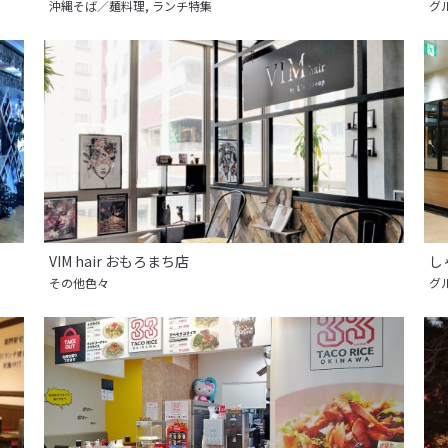
沖縄そば／麺料理
,
ランチ特集
グ
VIM hair おもろまち店
し
その他色々
グ