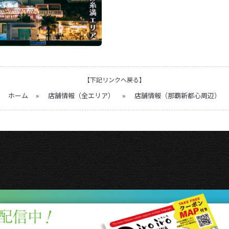
【下記リンクへ戻る】
ホーム
»
店舗情報（全エリア）
»
店舗情報（那覇新都心周辺）