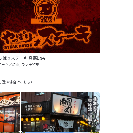
っぱりステーキ 真嘉比店
テーキ／焼肉
,
ランチ特集
ら選ぶ場合はこちら）